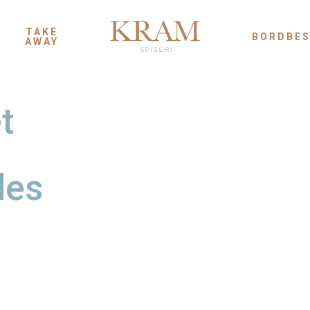
TAKE
BORDBES
AWAY
t
des