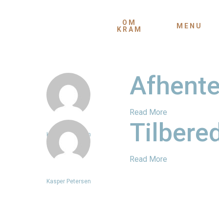
Skip
to
OM
MENU
KRAM
main
content
Afhente
Read More
Tilbere
Kasper Petersen
Read More
Kasper Petersen