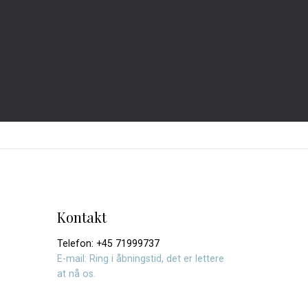
Kontakt
Telefon: +45 71999737
E-mail: Ring i åbningstid, det er lettere
at nå os.