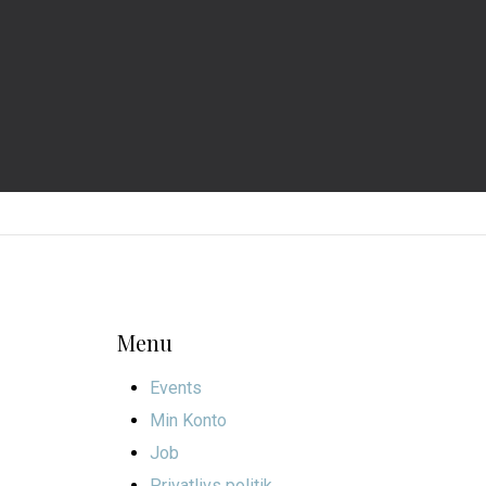
Menu
Events
Min Konto
Job
Privatlivs politik