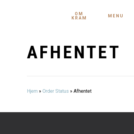
Skip
to
OM
MENU
KRAM
main
content
AFHENTET
Hjem
»
Order Status
»
Afhentet