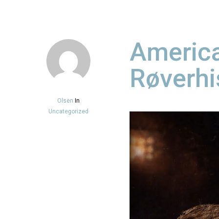
Americ
Røverhi
Olsen
In
Uncategorized