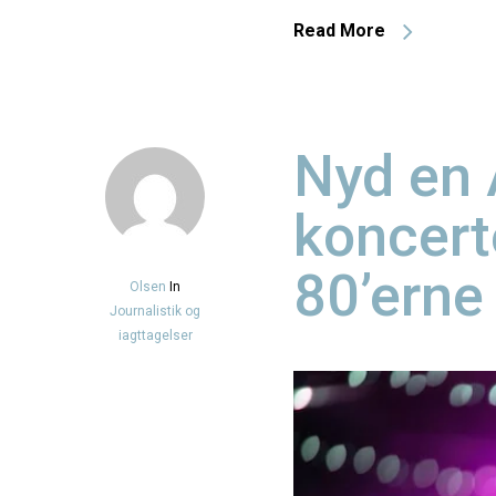
Read More
Nyd en 
koncert
80’erne
Olsen
In
Journalistik og
iagttagelser