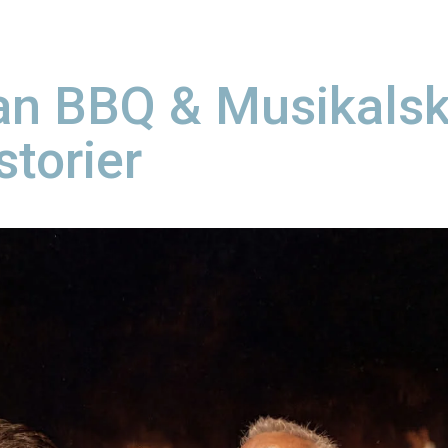
an BBQ & Musikals
storier