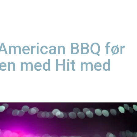
American BBQ før
en med Hit med