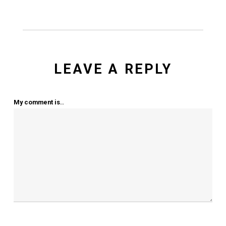
Journalistik og iagttagelser
No Comments
Next Post
FREDERIKSVÆRK
HANDEL