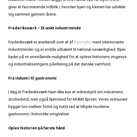
Frederiksværk Havn – En perle ved Roskilde Fjord
Frederiksværk Havn ligger i hjertet af den historiske by
Frederiksværk
, omgivet af noget af den smukkeste natur,
Fjord
har at byde på. Havnen er ikke blot et knudepunkt fo
aktiviteter, men også et vindue til byens rige industrielle fo
En rejse gennem tiden
Interessant nok havde industribyen Frederiksværk slet ing
de første mange år af sin eksistens. Skibe med råvarer til
industrier måtte i stedet lægge til ved Havnø syd for byen.
giver et fascinerende indblik i, hvordan byen og havnen ha
sig sammen gennem årene.