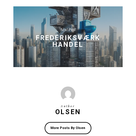
Når du besøger KRAM Spiseri, får du ikke kun en gastron
oplevelse, men også muligheden for at mærke historiens 
Frederiksværks byarkiv rummer en stor samling af arkivalie
fortæller om byens fascinerende historie. Vi opfordrer vo
til at udforske området og dykke ned i de spændende fort
der omgiver os.
Vi glæder os til at byde dig velkommen til KRAM Spiseri, 
nyde lækker mad og drikke, mens du lader dig fortrylle af
Frederiksværk Havns charmerende atmosfære og rige hist
Velbekomme og god fornøjelse med udforskningen af vo
smukke omgivelser!