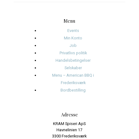
My comment is..
Name
*