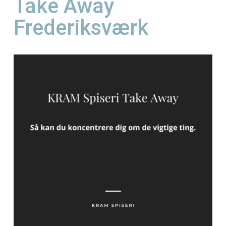
Frederiksværks smokehouse på havnen. Vi serverer Amer
Read More
Olsen
In
Journalistik og iagttagelser
Take Away
Frederiksværk