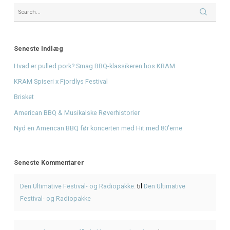
Brisket
American BBQ & Musikalske Røverhistorier
Nyd en American BBQ før koncerten med Hit med 80’erne
Recent Comments
Den Ultimative Festival- og Radiopakke.
på
Den Ultimative 
og Radiopakke
Støt Radio Mars og få eksklusiv merchandise
på
EKSKLUS
MARS MERCHANDISE-PAKKE via Kickstarter
Bliv en del af radiohistorien: Få dit unikke støttediplom
p
Mars og få et unikt minde