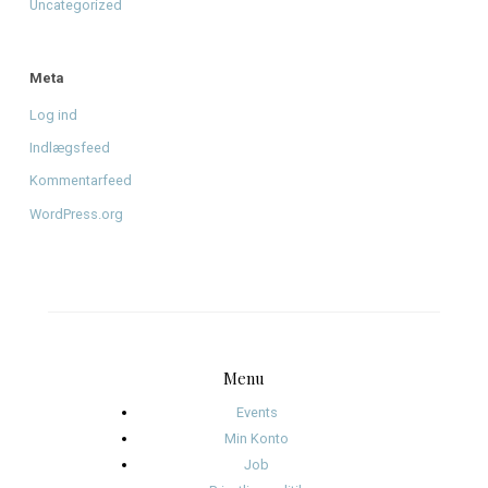
Giv musikken sin stemme tilbage - Støt Radio Mars' DAB
mission
til
Fra drøm til DAB: Hjælp Radio Mars med at gå
nationalt.
Arkiver
august 2026
juni 2026
april 2026
januar 2026
december 2025
november 2025
oktober 2025