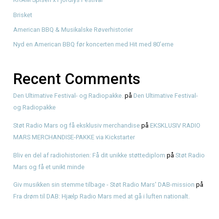
Take Away KRAM Spiseri tilbyder fantastisk Take Away i
Frederiksværk. Det gør hverdagen nemmere for…
Read More
Søg
Recent Posts
Hvad er pulled pork? Smag BBQ-klassikeren hos KRAM
KRAM Spiseri x Fjordlys Festival