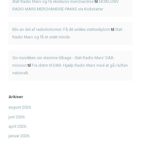
Giv musikken sin stemme tilbage - Støt Radio Mars' DAB-
Fra drøm til DAB: Hjælp Radio Mars med at gå i luften nati
Seneste Indlæg
Hvad er pulled pork? Smag BBQ-klassikeren hos KRAM
KRAM Spiseri x Fjordlys Festival
Brisket
American BBQ & Musikalske Røverhistorier
Nyd en American BBQ før koncerten med Hit med 80’erne