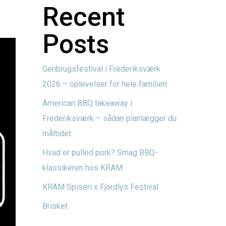
Recent
Posts
Genbrugsfestival i Frederiksværk
2026 – oplevelser for hele familien
American BBQ takeaway i
Frederiksværk – sådan planlægger du
måltidet
Hvad er pulled pork? Smag BBQ-
klassikeren hos KRAM
KRAM Spiseri x Fjordlys Festival
Brisket