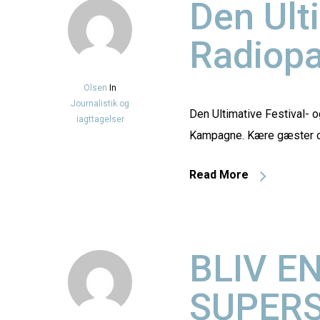
Den Ult
Radiop
Olsen
In
Journalistik og
Den Ultimative Festival- 
iagttagelser
Kampagne. Kære gæster 
Read More
BLIV E
SUPERST