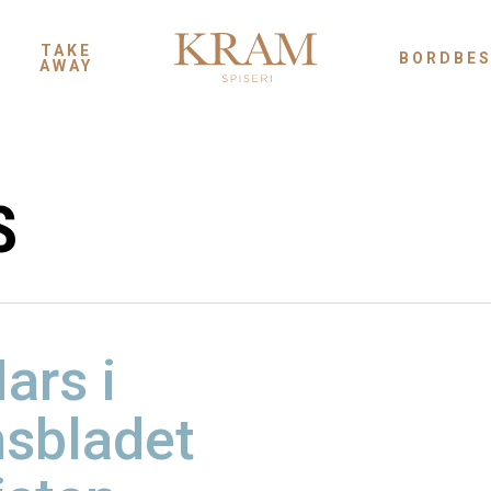
TAKE
BORDBES
AWAY
S
ars i
sbladet