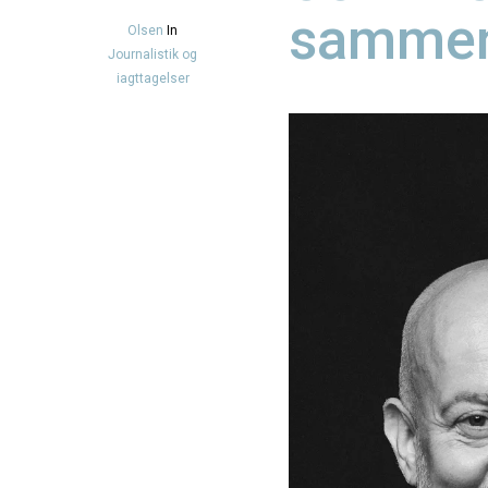
sammen
Olsen
In
Journalistik og
iagttagelser