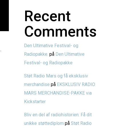
Recent
Comments
Den Ultimative Festival- og
…
Radiopakke.
på
Den Ultimative
Festival- og Radiopakke
Støt Radio Mars og få eksklusiv
merchandise
på
EKSKLUSIV RADIO
MARS MERCHANDISE-PAKKE via
Kickstarter
Bliv en del af radiohistorien: Få dit
unikke støttediplom
på
Støt Radio