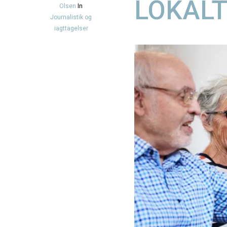
LOKAL
Olsen
In
Journalistik og
iagttagelser