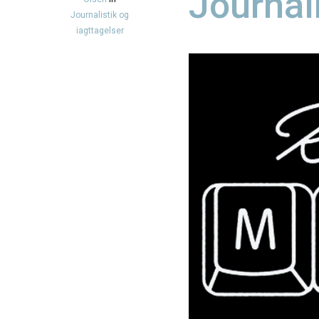
Journal
Journalistik og
iagttagelser