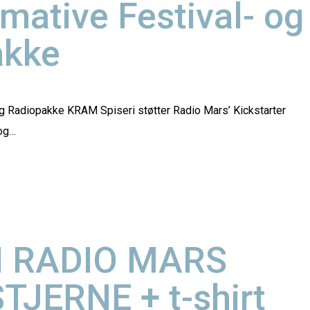
imative Festival- og
akke
og Radiopakke KRAM Spiseri støtter Radio Mars’ Kickstarter
og…
N RADIO MARS
JERNE + t-shirt