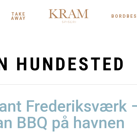
TAKE
BORDBES
AWAY
N HUNDESTED
ant Frederiksværk 
an BBQ på havnen