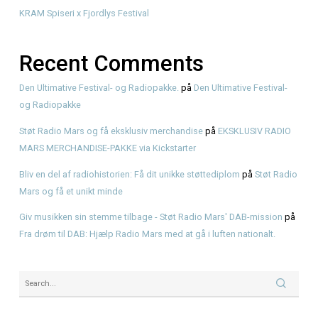
Recent Posts
Første gang med American BBQ? En enkel guide hos KR
Genbrugsfestival i Frederiksværk 2026 – oplevelser for he
American BBQ takeaway i Frederiksværk – sådan planlæg
måltidet
Hvad er pulled pork? Smag BBQ-klassikeren hos KRAM
KRAM Spiseri x Fjordlys Festival