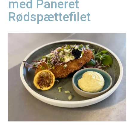
Olsen
In
Journalistik og iagttagelser
KRAM’s Smørreb
med Paneret
Rødspættefilet