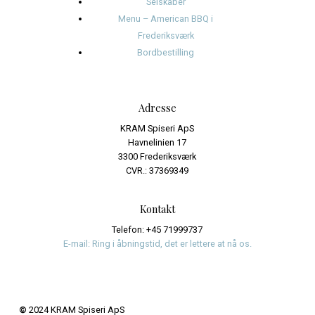
juli 2024
juni 2024
Kategorier
Events
Journalistik og iagttagelser
Uncategorized
Meta
Log ind
Indlægsfeed