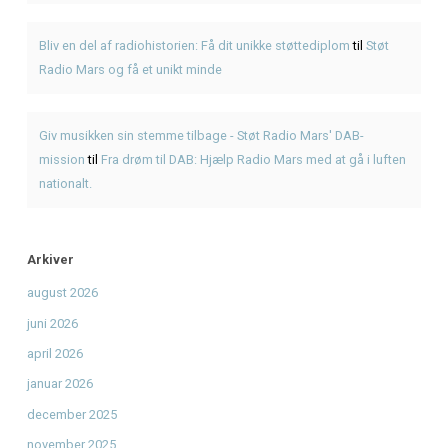
Seneste Indlæg
Første gang med American BBQ? En enkel guide hos KR
Genbrugsfestival i Frederiksværk 2026 – oplevelser for he
American BBQ takeaway i Frederiksværk – sådan planlæg
måltidet
Hvad er pulled pork? Smag BBQ-klassikeren hos KRAM
KRAM Spiseri x Fjordlys Festival
Seneste Kommentarer
Den Ultimative Festival- og Radiopakke.
til
Den Ultimativ
Festival- og Radiopakke