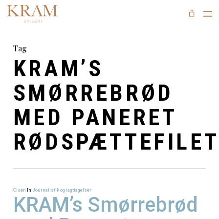
Skip
to
main
content
Tag
KRAM’S
SMØRREBRØD
MED PANERE
RØDSPÆTTEFI