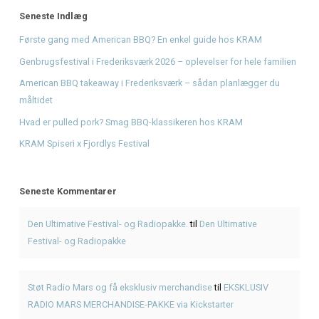
Recent Comments
Den Ultimative Festival- og Radiopakke.
på
Den Ultimative 
og Radiopakke
Støt Radio Mars og få eksklusiv merchandise
på
EKSKLUS
MARS MERCHANDISE-PAKKE via Kickstarter
Bliv en del af radiohistorien: Få dit unikke støttediplom
p
Mars og få et unikt minde
Giv musikken sin stemme tilbage - Støt Radio Mars' DAB-
Fra drøm til DAB: Hjælp Radio Mars med at gå i luften nati