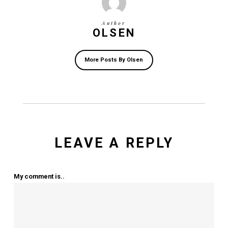
Events
No Comments
Next Post
FREDERIKSVÆRK
HAVN SØGER NY
HAVNEFOGED