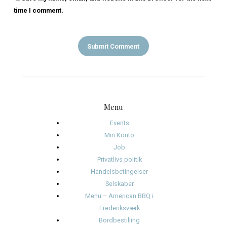
LEAVE A REPLY
My comment is..
Name
*