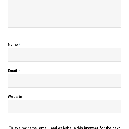
Author
OLSEN
More Posts By Olsen