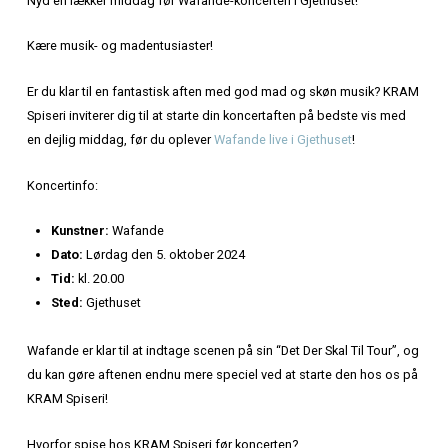
Hjem
»
Middag på KRAM før Wafande-koncerten
MIDDAG PÅ KRAM FØR
WAFANDE-KONCERTEN
Nyd en lækker middag før Wafande-koncerten i Gjethuset!
Kære musik- og madentusiaster!
Er du klar til en fantastisk aften med god mad og skøn 
Spiseri inviterer dig til at starte din koncertaften på bedst
en dejlig middag, før du oplever
Wafande live i Gjethuset
!