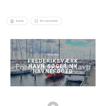
Vores menu er sammensat til at give dig energi til en 
koncertoplevelse
Kort gåafstand til Gjethuset – perfekt til en lille fordø
Wafande lover en uforglemmelig aften med både nye nu
velkendte hits som “Gi’ mig et smil”. Gør oplevelsen kom
lækker middag hos os!
Husk!
Du kan bruge årskort og opnå en besparelse på 15% på d
koncertbillet til Gjethuset.
Book dit bord hos KRAM Spiseri i dag og gør dig klar til e
fyldt med kærlighed – både til maden og musikken! Midd
KRAM før Wafande-koncerten