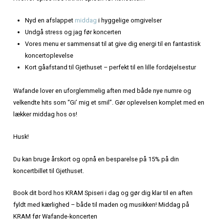
Koncertinfo:
Kunstner:
Wafande
Dato:
Lørdag den 5. oktober 2024
Tid:
kl. 20.00
Sted:
Gjethuset
Wafande er klar til at indtage scenen på sin “Det Der Skal T
du kan gøre aftenen endnu mere speciel ved at starte de
KRAM Spiseri!
Hvorfor spise hos KRAM Spiseri før koncerten?
Nyd en afslappet
middag
i hyggelige omgivelser
Undgå stress og jag før koncerten