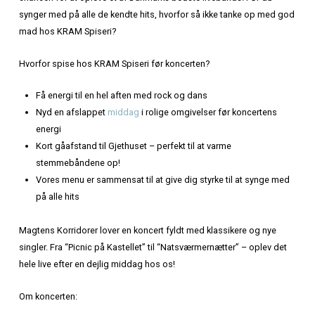
koncertaften med en fantastisk middag, før du oplever
M
Korridorer live i Gjethuset
!
Koncertinfo:
Band:
Magtens Korridorer
Dato:
Fredag den 25. oktober 2024
Tid:
kl. 20.00
Sted:
Gjethuset
Magtens Korridorer er klar til at tage på landevejen igen, 
chancen for at opleve et af Danmarks bedste livebands! F
synger med på alle de kendte hits, hvorfor så ikke tanke
mad hos KRAM Spiseri?