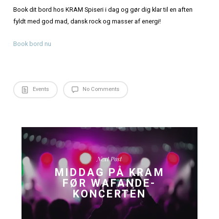
Magtens Korridorer har etableret sig som en vigtig del af
danske musikscene med deres dansksprogede rockmusi
ligefremme attitude. Deres liveoptrædener skaber en unik
og et frirum fra hverdagens trivialiteter. Med hits fra hele 
karriere, inklusiv sange fra det anmelderroste album ‘Club
og den nyeste EP ‘Nødudgang’, er du garanteret en aften 
energi og god musik.
Gør din koncertoplevelse komplet med en lækker midda
Spiseri!
Bandmedlemmer:
Johan Olsen (vokal)
Niklas Schneidermann (guitar)