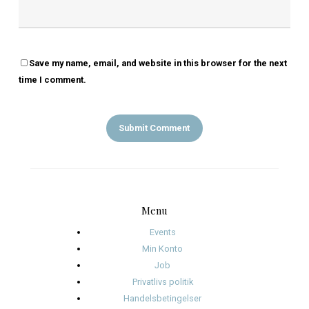
More Posts By Olsen
LEAVE A REPLY
My comment is..