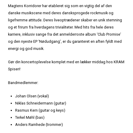
Hvorfor spise hos KRAM Spiseri før koncerten?
Få energi til en hel aften med rock og dans
Nyd en afslappet
middag
i rolige omgivelser før kon
energi
Kort gåafstand til Gjethuset – perfekt til at varme
stemmebåndene op!
Vores menu er sammensat til at give dig styrke til at
på alle hits
Magtens Korridorer lover en koncert fyldt med klassikere 
singler. Fra “Picnic på Kastellet” til “Natsværmernætter” – 
hele live efter en dejlig middag hos os!
Om koncerten: