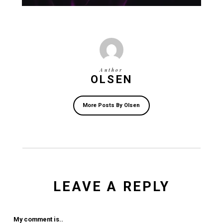
Rasmus Kern (guitar og keys)
Terkel Møhl (bas)
Anders Ramhede (trommer)
Book dit bord hos KRAM Spiseri i dag og gør dig klar til e
fyldt med god mad, dansk rock og masser af energi!
Book bord nu
Events
No Comments