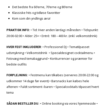
Fest som var det 1995!
• Marts: COUNTRY NIGHT MED LINEDANCE
Professionel
linedance
-instruktør
Country musik der får støvlerne til at stampe
Cowboyhat og boots er et must!
• April: HOUSE DANCE
Fængende
house
-rytmer
Dancefloor vibes
Moderne dancehall stemning
• Maj: HUSKER DU