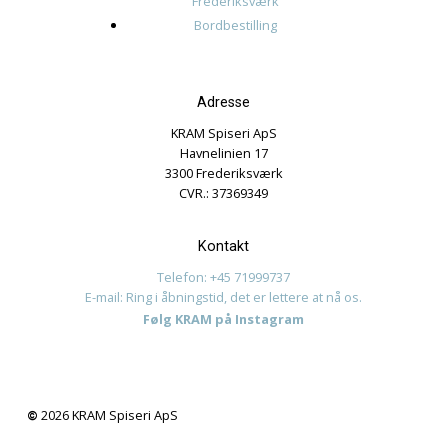
Name
*
Email
*