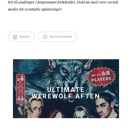
aftenen • Fuldt sortiment i baren • Specialcocktails tilpa
tema
• Online booking via vores hje
SÅDAN BESTILLER DU:
Telefon • Email • Personligt i KRAM Spiseri
Tilmeld dig vores nyhedsbre
MÅNEDLIGT NYHEDSBREV:
Eksklusive forhåndstilbud • Temaafslørninger • Special
drikkevarer • Invitationer til VIP-events
• Gratis parkering på KRAM’s P-Pladser • 
TRANSPORT:
gang fra Hanehoved Trinbræt • Taxaholdeplads lige ve
• Dresscode følger aftenens
VIGTIGE BEMÆRKNINGER:
Aldersgrænse: 25+ • Begrænset antal billetter • Bordre