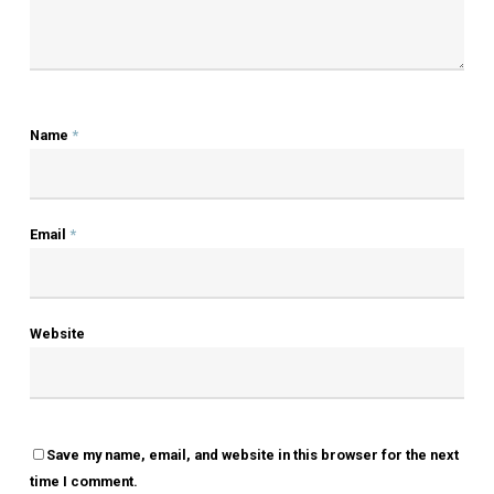
Author
OLSEN
More Posts By Olsen