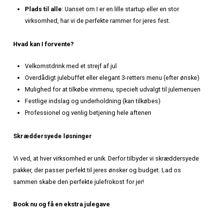
Spiseri
tilbyder vi en juleoplevelse, der vil blive husket læng
det sidste glas gløgg er drukket.
Hvorfor vælge KRAM Spiseri til jeres julefrokost?
Fantastisk beliggenhed
: Nyd panoramaudsigten ov
Frederiksværk, mens I fejrer årets bedrifter.
Magisk atmosfære
: Vores lokaler er pyntet til jul 
kærlighed, så I træder direkte ind i et juleeventyr.
Gastronomisk juleoplevelse
: Vores kokke har sam
menu, der hylder de danske juletraditioner med et m
twist.
Plads til alle
: Uanset om I er en lille startup eller en st
virksomhed, har vi de perfekte rammer for jeres fest.