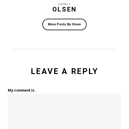
KRAM Spiseri – Hvor julestemningen aldrig går på k
Julefrokost hos KRAM Spiseri
Events
No Comments
Next Post
MUSIK OG BANKO
PÅ KRAM SPISERI