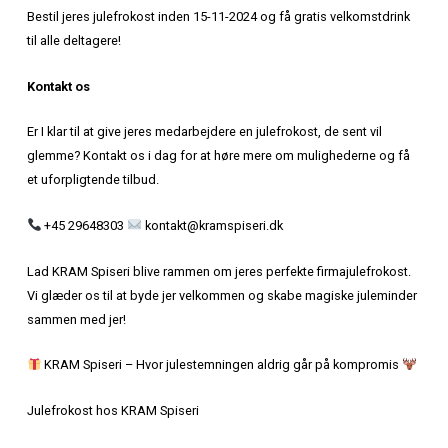
Hvad kan I forvente?
Velkomstdrink med et strejf af jul
Overdådigt julebuffet eller elegant 3-retters menu (ef
Mulighed for at tilkøbe vinmenu, specielt udvalgt til 
Festlige indslag og underholdning (kan tilkøbes)
Professionel og venlig betjening hele aftenen
Skræddersyede løsninger
Vi ved, at hver virksomhed er unik. Derfor tilbyder vi skræ
pakker, der passer perfekt til jeres ønsker og budget. Lad
sammen skabe den perfekte julefrokost for jer!
Book nu og få en ekstra julegave