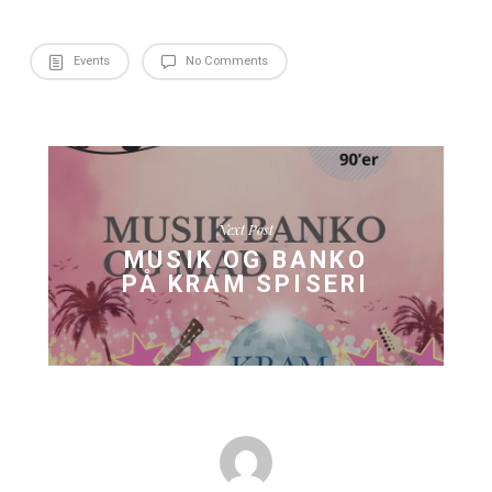
Bestil jeres julefrokost inden 15-11-2024 og få gratis vel
til alle deltagere!
Kontakt os
Er I klar til at give jeres medarbejdere en julefrokost, de sen
glemme? Kontakt os i dag for at høre mere om mulighede
et uforpligtende tilbud.
+45 29648303
kontakt@kramspiseri.dk
Lad KRAM Spiseri blive rammen om jeres perfekte firmajul
Vi glæder os til at byde jer velkommen og skabe magiske 
sammen med jer!