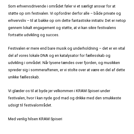
tværs af generationer og skaber magiske øjeblikke ved fj
Fremtidigt samarbejde
Vi er særligt stolte over at kunne annoncere, at vores sam
med festivalen bliver endnu tættere i de kommende år. G
vores mangeårige relation til radiolegenden Alex Nyborg
vi allerede involveret i planlægningen af 2026-udgavens
musikprogram. Det bliver noget helt særligt!
Fælles ansvar
Som erhvervsdrivende i området føler vi et særligt ansvar f
støtte op om festivalen. Vi opfordrer derfor alle – både p
erhvervsliv – til at bakke op om dette fantastiske initiativ. 