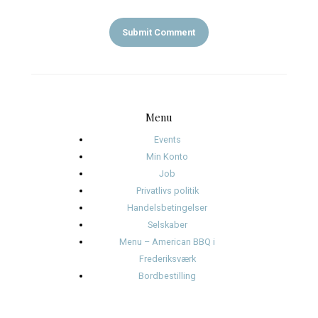
My comment is..
Name
*