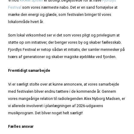
Hjem
»
Fjordlys Festival 2026
FJORDLYS FESTIVAL – ET
STRÅLENDE NABOSKAB
Vi hos
KRAM Spiseri
er utroligt begejstrede for at have
Fj
Festival
som vores nærmeste nabo. Det er en sand fornøje
mærke den energi og glæde, som festivalen bringer til vo
lokalområde hvert år.
Som lokal virksomhed ser vi det som vores pligt og privil
støtte op om initiativer, der beriger vores by og skaber fæ
Fjordlys Festival er netop sådan et initiativ, der samler m