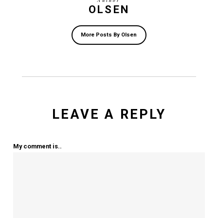
Journalistik og iagttagelser
No Comments
Next Post
DET EKSKLUSIVE
JULEBORD