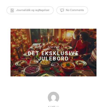
gennem lokalt engagement og støtte, at vi kan sikre festi
fortsatte udvikling og succes.
Festivalen er mere end bare musik og underholdning – det 
del af vores lokale DNA og en katalysator for fællesskab 
udvikling i området. Når lysene tændes over fjorden, og 
spreder sig i sommeraftenen, er vi stolte over at være en d
unikke fællesskab.
Vi glæder os til at byde jer velkommen i KRAM Spiseri und
festivalen, hvor I kan nyde god mad og drikke med den s
udsigt til festivalområdet.
Med venlig hilsen KRAM Spiseri