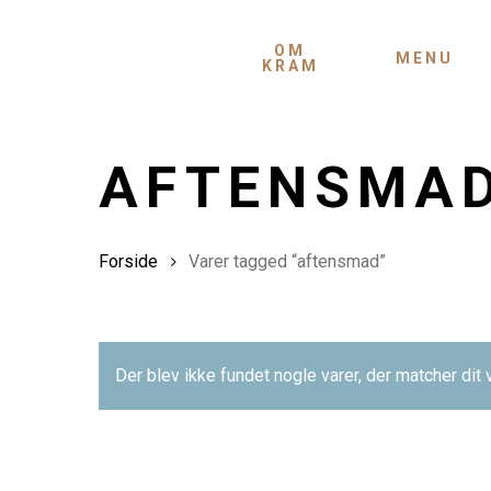
Skip
to
OM
MENU
KRAM
main
content
AFTENSMA
Forside
Varer tagged “aftensmad”
Der blev ikke fundet nogle varer, der matcher dit 