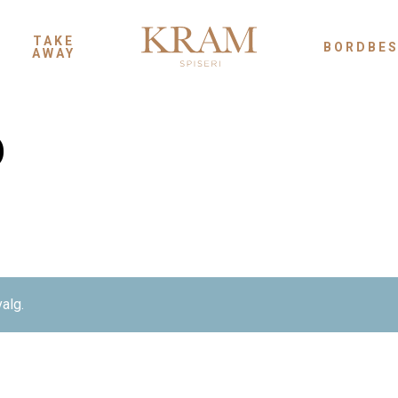
TAKE
BORDBES
AWAY
D
valg.