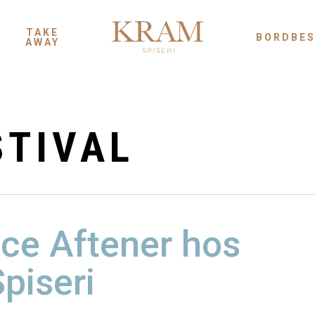
TAKE
BORDBES
AWAY
STIVAL
ce Aftener hos
piseri