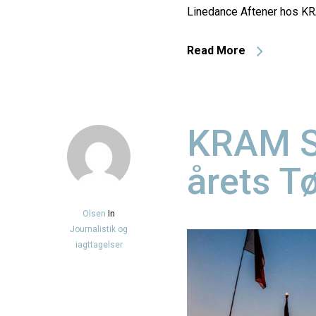
Linedance Aftener hos KRA
Read More
KRAM Sp
årets T
Olsen
In
Journalistik og
iagttagelser