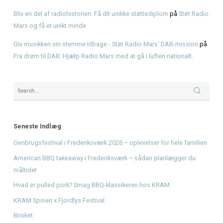
Hvad er pulled pork? Smag BBQ-klassikeren hos KRAM
KRAM Spiseri x Fjordlys Festival
Brisket
Recent Comments
Den Ultimative Festival- og Radiopakke.
på
Den Ultimative 
og Radiopakke
Støt Radio Mars og få eksklusiv merchandise
på
EKSKLUS
MARS MERCHANDISE-PAKKE via Kickstarter
Bliv en del af radiohistorien: Få dit unikke støttediplom
p
Mars og få et unikt minde
Giv musikken sin stemme tilbage - Støt Radio Mars' DAB-