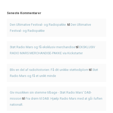
Fra drøm til DAB: Hjælp Radio Mars med at gå i luften nati
Seneste Indlæg
Genbrugsfestival i Frederiksværk 2026 – oplevelser for he
American BBQ takeaway i Frederiksværk – sådan planlæg
måltidet
Hvad er pulled pork? Smag BBQ-klassikeren hos KRAM
KRAM Spiseri x Fjordlys Festival
Brisket