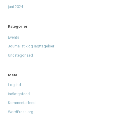
Giv musikken sin stemme tilbage - Støt Radio Mars' DAB
mission
til
Fra drøm til DAB: Hjælp Radio Mars med at gå
nationalt.
Arkiver
august 2026
juni 2026
april 2026
januar 2026
december 2025
november 2025
oktober 2025