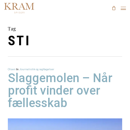
Skip
to
main
content
Tag
STI
Olsen
In
Journalistik og iagttagelser
Slaggemolen – N
profit vinder over
fællesskab