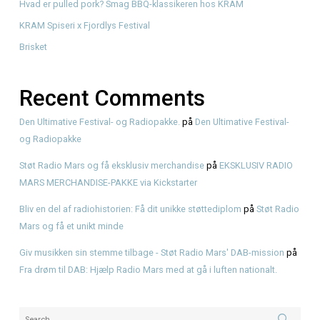
Recent Posts
Genbrugsfestival i Frederiksværk 2026 – oplevelser for he
American BBQ takeaway i Frederiksværk – sådan planlæg
måltidet
Hvad er pulled pork? Smag BBQ-klassikeren hos KRAM
KRAM Spiseri x Fjordlys Festival
Brisket
Recent Comments
Den Ultimative Festival- og Radiopakke.
på
Den Ultimative 