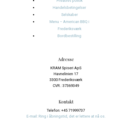
juni 2024
Kategorier
Events
Journalistik og iagttagelser
Uncategorized
Meta
Log ind
Indlægsfeed
Kommentarfeed