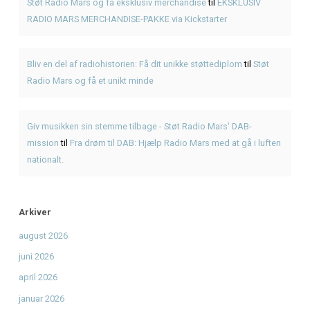
Genbrugsfestival i Frederiksværk 2026 – oplevelser for he
American BBQ takeaway i Frederiksværk – sådan planlæg
måltidet
Hvad er pulled pork? Smag BBQ-klassikeren hos KRAM
KRAM Spiseri x Fjordlys Festival
Brisket
Seneste Kommentarer
Den Ultimative Festival- og Radiopakke.
til
Den Ultimativ
Festival- og Radiopakke