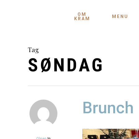
Skip
to
OM
MENU
KRAM
main
content
Tag
SØNDAG
Brunch
Olsen
In