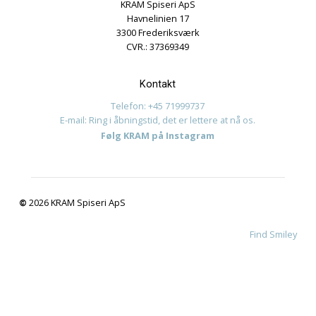
Journalistik og iagttagelser
Uncategorized
Meta
Log ind
Indlægsfeed
Kommentarfeed
WordPress.org