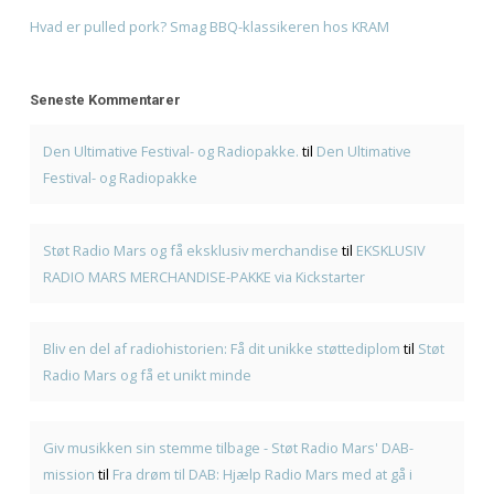
Giv musikken sin stemme tilbage - Støt Radio Mars' DA
på
Fra drøm til DAB: Hjælp Radio Mars med at gå i luften 
Seneste Indlæg
American BBQ til selskaber i Frederiksværk – sådan pla
Første gang med American BBQ? En enkel guide hos K
Genbrugsfestival i Frederiksværk 2026 – oplevelser for
familien
American BBQ takeaway i Frederiksværk – sådan planl
måltidet