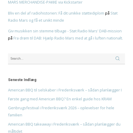
familien
American BBQ takeaway i Frederiksværk – sådan planl
måltidet
Hvad er pulled pork? Smag BBQ-klassikeren hos KRAM
Recent Comments
Den Ultimative Festival- og Radiopakke.
på
Den Ultimativ
og Radiopakke
Støt Radio Mars og få eksklusiv merchandise
på
EKSKLU
MARS MERCHANDISE-PAKKE via Kickstarter
Bliv en del af radiohistorien: Få dit unikke støttediplom
Radio Mars og få et unikt minde