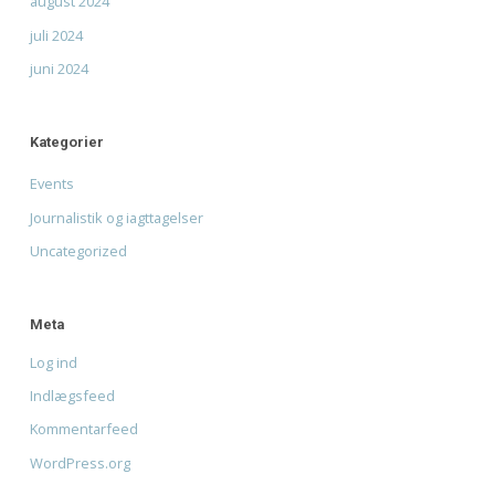
Giv musikken sin stemme tilbage - Støt Radio Mars' D
mission
til
Fra drøm til DAB: Hjælp Radio Mars med at g
luften nationalt.
Arkiver
august 2026
juni 2026
april 2026
januar 2026
december 2025
november 2025