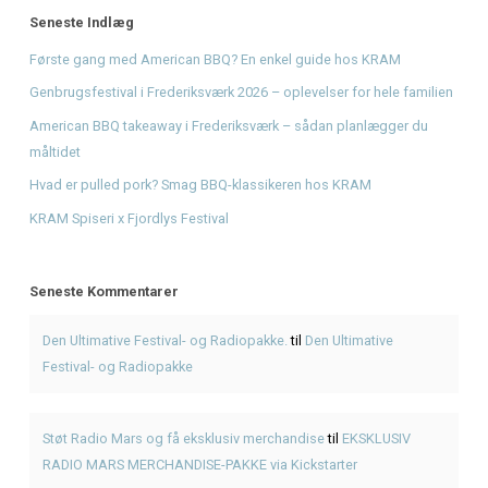
Den Ultimative Festival- og Radiopakke.
på
Den Ultimative 
og Radiopakke
Støt Radio Mars og få eksklusiv merchandise
på
EKSKLUS
MARS MERCHANDISE-PAKKE via Kickstarter
Bliv en del af radiohistorien: Få dit unikke støttediplom
p
Mars og få et unikt minde
Giv musikken sin stemme tilbage - Støt Radio Mars' DAB-
Fra drøm til DAB: Hjælp Radio Mars med at gå i luften nati