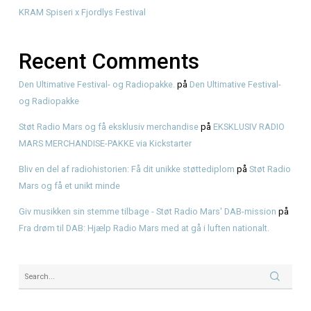
Recent Posts
Første gang med American BBQ? En enkel guide hos KR
Genbrugsfestival i Frederiksværk 2026 – oplevelser for he
American BBQ takeaway i Frederiksværk – sådan planlæg
måltidet
Hvad er pulled pork? Smag BBQ-klassikeren hos KRAM
KRAM Spiseri x Fjordlys Festival
Recent Comments