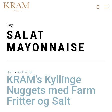
Skip
to
main
content
Tag
SALAT
MAYONNAISE
Olsen
In
Uncategorized
KRAM’s Kyllinge