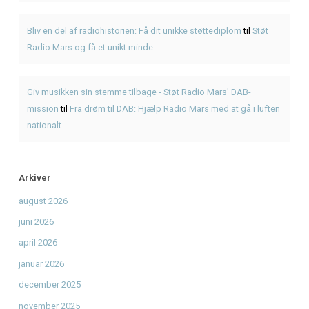
Seneste Indlæg
Første gang med American BBQ? En enkel guide hos KR
Genbrugsfestival i Frederiksværk 2026 – oplevelser for he
American BBQ takeaway i Frederiksværk – sådan planlæg
måltidet
Hvad er pulled pork? Smag BBQ-klassikeren hos KRAM
KRAM Spiseri x Fjordlys Festival
Seneste Kommentarer
Den Ultimative Festival- og Radiopakke.
til
Den Ultimativ
Festival- og Radiopakke