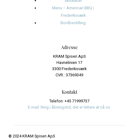
juli 2024
juni 2024
Kategorier
Events
Journalistik og iagttagelser
Uncategorized
Meta
Log ind
Indlægsfeed