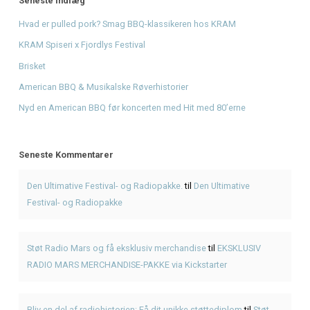
Den Ultimative Festival- og Radiopakke.
på
Den Ultimative 
og Radiopakke
Støt Radio Mars og få eksklusiv merchandise
på
EKSKLUS
MARS MERCHANDISE-PAKKE via Kickstarter
Bliv en del af radiohistorien: Få dit unikke støttediplom
p
Mars og få et unikt minde
Giv musikken sin stemme tilbage - Støt Radio Mars' DAB-
Fra drøm til DAB: Hjælp Radio Mars med at gå i luften nati