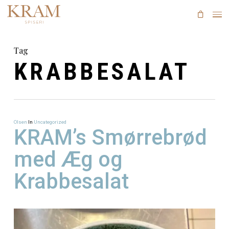
Skip
to
main
content
Tag
KRABBESALA
Olsen
In
Uncategorized
KRAM’s Smørreb
med Æg og
Krabbesalat