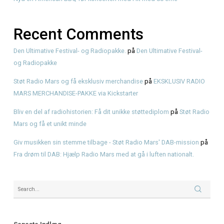
Recent Posts
Hvad er pulled pork? Smag BBQ-klassikeren hos KRAM
KRAM Spiseri x Fjordlys Festival
Brisket
American BBQ & Musikalske Røverhistorier
Nyd en American BBQ før koncerten med Hit med 80’erne
Recent Comments