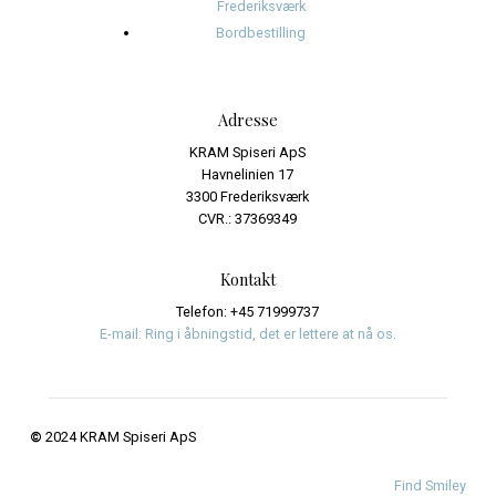
juni 2024
Kategorier
Events
Journalistik og iagttagelser
Uncategorized
Meta
Log ind
Indlægsfeed
Kommentarfeed