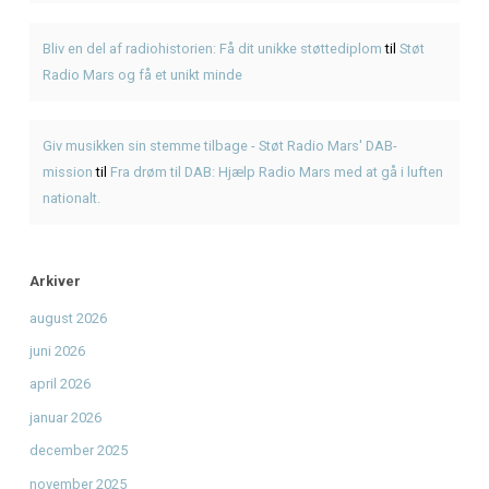
Seneste Indlæg
American BBQ til selskaber i Frederiksværk – sådan planl
Første gang med American BBQ? En enkel guide hos KR
Genbrugsfestival i Frederiksværk 2026 – oplevelser for he
American BBQ takeaway i Frederiksværk – sådan planlæg
måltidet
Hvad er pulled pork? Smag BBQ-klassikeren hos KRAM
Seneste Kommentarer
Den Ultimative Festival- og Radiopakke.
til
Den Ultimativ
Festival- og Radiopakke