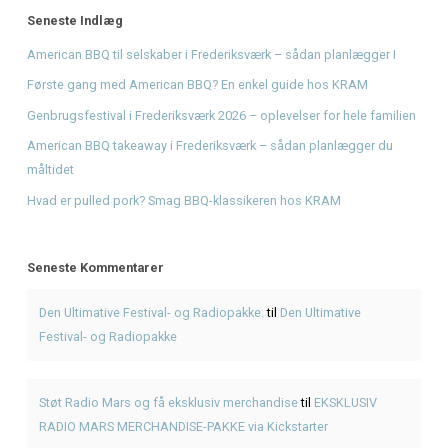
Den Ultimative Festival- og Radiopakke.
på
Den Ultimative 
og Radiopakke
Støt Radio Mars og få eksklusiv merchandise
på
EKSKLUS
MARS MERCHANDISE-PAKKE via Kickstarter
Bliv en del af radiohistorien: Få dit unikke støttediplom
p
Mars og få et unikt minde
Giv musikken sin stemme tilbage - Støt Radio Mars' DAB-
Fra drøm til DAB: Hjælp Radio Mars med at gå i luften nati