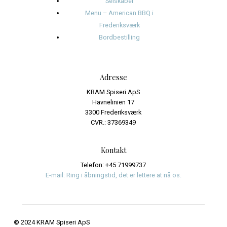
juli 2024
juni 2024
Kategorier
Events
Journalistik og iagttagelser
Uncategorized
Meta
Log ind
Indlægsfeed