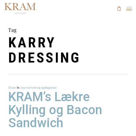
Skip
to
main
content
Tag
KARRY
DRESSING
Olsen
In
Journalistik og iagttagelser
KRAM’s Lækre