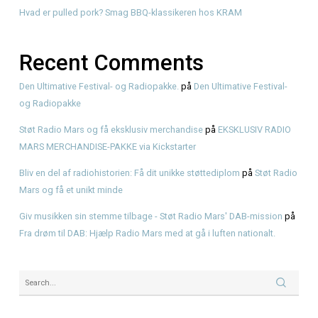
Recent Posts
American BBQ til selskaber i Frederiksværk – sådan planl
Første gang med American BBQ? En enkel guide hos KR
Genbrugsfestival i Frederiksværk 2026 – oplevelser for he
American BBQ takeaway i Frederiksværk – sådan planlæg
måltidet
Hvad er pulled pork? Smag BBQ-klassikeren hos KRAM
Recent Comments