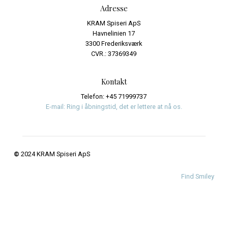
Events
Journalistik og iagttagelser
Uncategorized
Meta
Log ind
Indlægsfeed
Kommentarfeed
WordPress.org