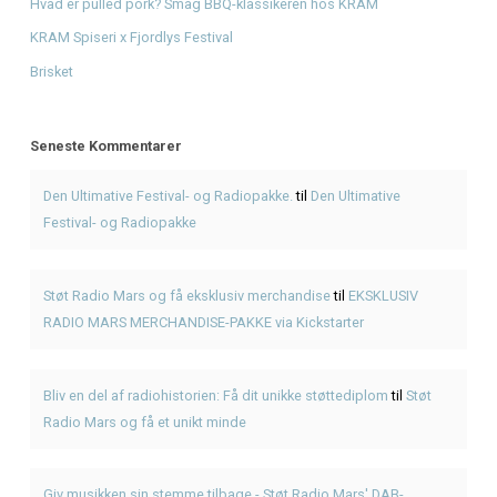
Bliv en del af radiohistorien: Få dit unikke støttediplom
p
Mars og få et unikt minde
Giv musikken sin stemme tilbage - Støt Radio Mars' DAB-
Fra drøm til DAB: Hjælp Radio Mars med at gå i luften nati
Seneste Indlæg
Genbrugsfestival i Frederiksværk 2026 – oplevelser for he
American BBQ takeaway i Frederiksværk – sådan planlæg
måltidet