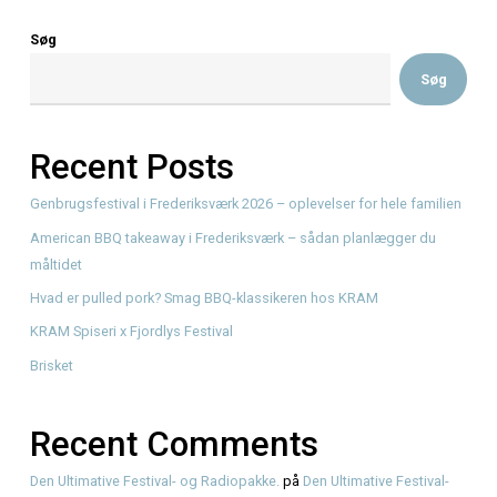
Bar Moro
KØBENHAVNS MADSCENE VOKSER – MEN
NORDSJÆLLAND HAR OGSÅ NOGET AT BYDE PÅ!…
Read More
Søg
Recent Posts