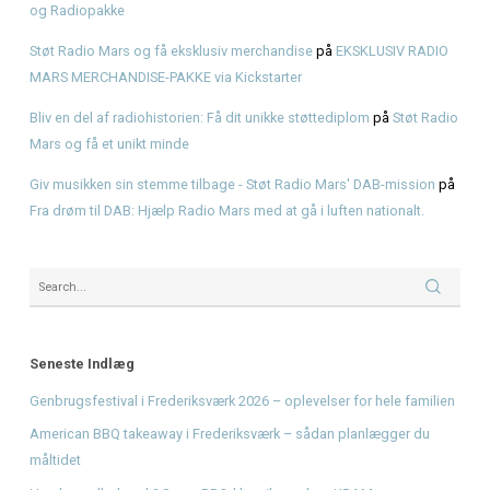
Genbrugsfestival i Frederiksværk 2026 – oplevelser for he
American BBQ takeaway i Frederiksværk – sådan planlæg
måltidet
Hvad er pulled pork? Smag BBQ-klassikeren hos KRAM
KRAM Spiseri x Fjordlys Festival
Brisket
Recent Comments
Den Ultimative Festival- og Radiopakke.
på
Den Ultimative 
og Radiopakke
Støt Radio Mars og få eksklusiv merchandise
på
EKSKLUS
MARS MERCHANDISE-PAKKE via Kickstarter