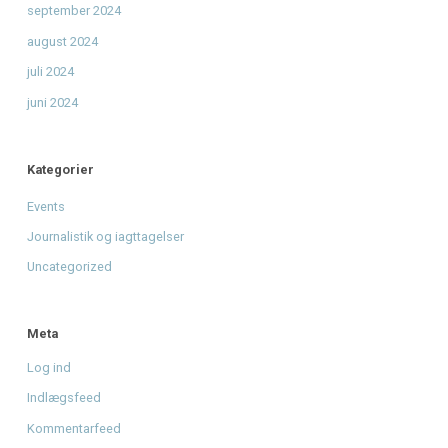
Radio Mars og få et unikt minde
Giv musikken sin stemme tilbage - Støt Radio Mars' DAB
mission
til
Fra drøm til DAB: Hjælp Radio Mars med at gå
nationalt.
Arkiver
august 2026
juni 2026
april 2026
januar 2026