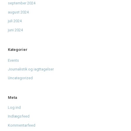
Radio Mars og få et unikt minde
Giv musikken sin stemme tilbage - Støt Radio Mars' DAB
mission
til
Fra drøm til DAB: Hjælp Radio Mars med at gå
nationalt.
Arkiver
august 2026
juni 2026
april 2026
januar 2026