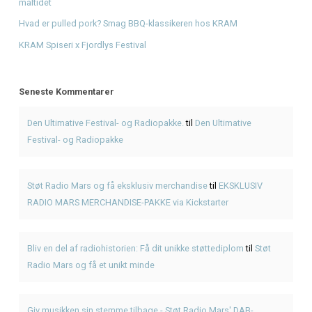
Bliv en del af radiohistorien: Få dit unikke støttediplom
p
Mars og få et unikt minde
Giv musikken sin stemme tilbage - Støt Radio Mars' DAB-
Fra drøm til DAB: Hjælp Radio Mars med at gå i luften nati
Seneste Indlæg
Første gang med American BBQ? En enkel guide hos KR
Genbrugsfestival i Frederiksværk 2026 – oplevelser for he
American BBQ takeaway i Frederiksværk – sådan planlæg