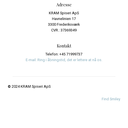
Events
Journalistik og iagttagelser
Uncategorized
Meta
Log ind
Indlægsfeed
Kommentarfeed
WordPress.org