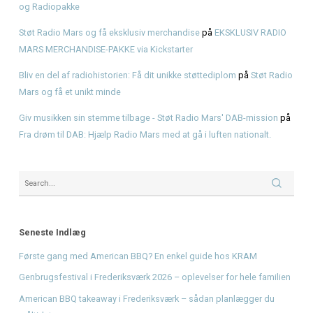
Første gang med American BBQ? En enkel guide hos KR
Genbrugsfestival i Frederiksværk 2026 – oplevelser for he
American BBQ takeaway i Frederiksværk – sådan planlæg
måltidet
Hvad er pulled pork? Smag BBQ-klassikeren hos KRAM
KRAM Spiseri x Fjordlys Festival
Recent Comments
Den Ultimative Festival- og Radiopakke.
på
Den Ultimative 
og Radiopakke
Støt Radio Mars og få eksklusiv merchandise
på
EKSKLUS
MARS MERCHANDISE-PAKKE via Kickstarter