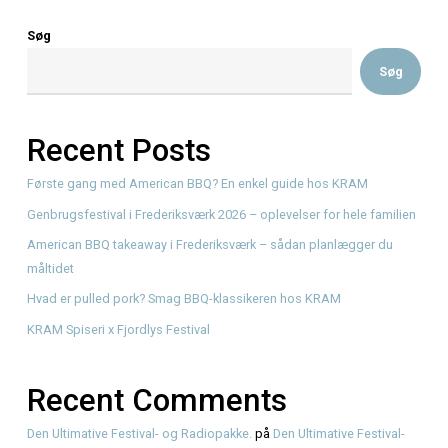
Høi
TRADITIONELT SMØRREBRØD MØDER NORDSJÆL
CHARME! Mens københavnerne nyder udsigten fra 17. et
Read More
Søg
Recent Posts