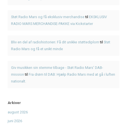
Seneste Indlæg
Første gang med American BBQ? En enkel guide hos KR
Genbrugsfestival i Frederiksværk 2026 – oplevelser for he
American BBQ takeaway i Frederiksværk – sådan planlæg
måltidet
Hvad er pulled pork? Smag BBQ-klassikeren hos KRAM
KRAM Spiseri x Fjordlys Festival
Seneste Kommentarer
Den Ultimative Festival- og Radiopakke.
til
Den Ultimativ
Festival- og Radiopakke