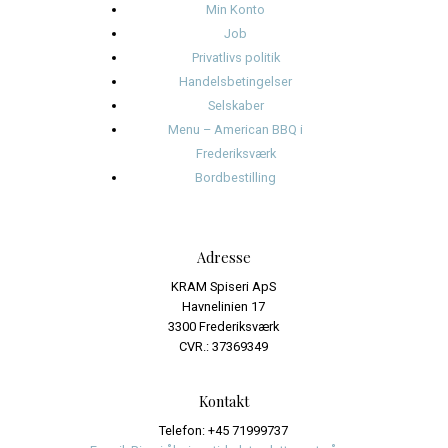
august 2024
juli 2024
juni 2024
Kategorier
Events
Journalistik og iagttagelser
Uncategorized
Meta
Log ind