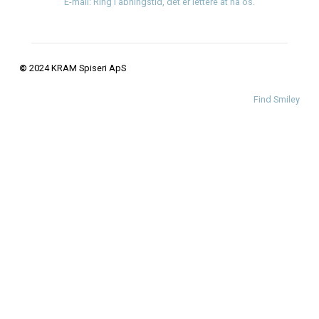
Indlægsfeed
Kommentarfeed
WordPress.org
Menu
Events
Min Konto
Job
Privatlivs politik
Handelsbetingelser