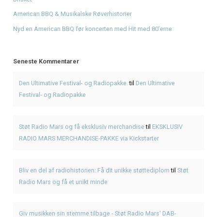
MARS MERCHANDISE-PAKKE via Kickstarter
Bliv en del af radiohistorien: Få dit unikke støttediplom
p
Mars og få et unikt minde
Giv musikken sin stemme tilbage - Støt Radio Mars' DAB-
Fra drøm til DAB: Hjælp Radio Mars med at gå i luften nati
Seneste Indlæg
Hvad er pulled pork? Smag BBQ-klassikeren hos KRAM
KRAM Spiseri x Fjordlys Festival
Brisket