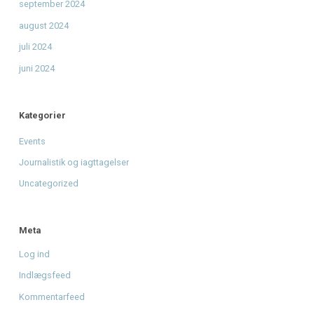
Radio Mars og få et unikt minde
Giv musikken sin stemme tilbage - Støt Radio Mars' DAB
mission
til
Fra drøm til DAB: Hjælp Radio Mars med at gå
nationalt.
Arkiver
august 2026
juni 2026
april 2026
januar 2026