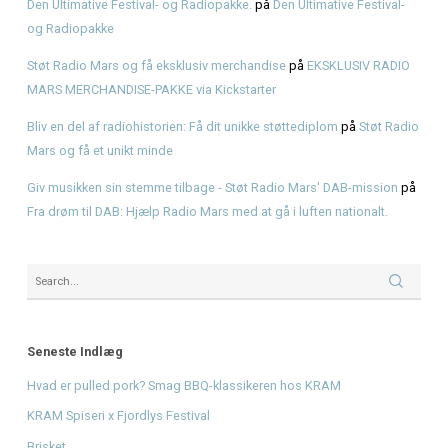
Recent Posts
Hvad er pulled pork? Smag BBQ-klassikeren hos KRAM
KRAM Spiseri x Fjordlys Festival
Brisket
American BBQ & Musikalske Røverhistorier
Nyd en American BBQ før koncerten med Hit med 80’erne
Recent Comments
Den Ultimative Festival- og Radiopakke.
på
Den Ultimative 
og Radiopakke
Støt Radio Mars og få eksklusiv merchandise
på
EKSKLUS