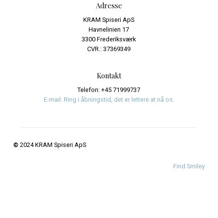
Events
Journalistik og iagttagelser
Uncategorized
Meta
Log ind
Indlægsfeed
Kommentarfeed
WordPress.org