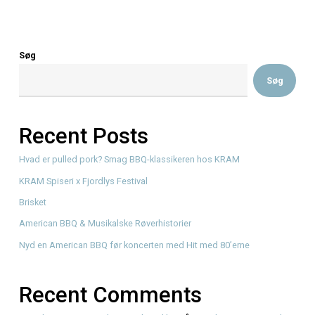
GNAGS STØTTER RADIO MARS Kære KRAM-venner og musi
Vi har lige modtaget den mest fantastiske…
Read More
Søg