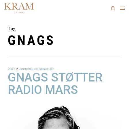
Skip
to
main
content
Tag
GNAGS
Olsen
In
Journalistik og iagttagelser
GNAGS STØTTER
RADIO MARS