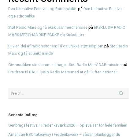
Recent Posts
Genbrugsfestival i Frederiksværk 2026 – oplevelser for he
American BBQ takeaway i Frederiksværk – sådan planlæg
måltidet
Hvad er pulled pork? Smag BBQ-klassikeren hos KRAM
KRAM Spiseri x Fjordlys Festival
Brisket
Recent Comments
Den Ultimative Festival- og Radiopakke.
på
Den Ultimative 
og Radiopakke