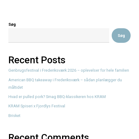
Kvickly Frederiksværk
SAMARBEJDSPARTNER I SÆRKLAS
utroligt stolte og taknemmelige over vores fantastiske…
Read More
Søg