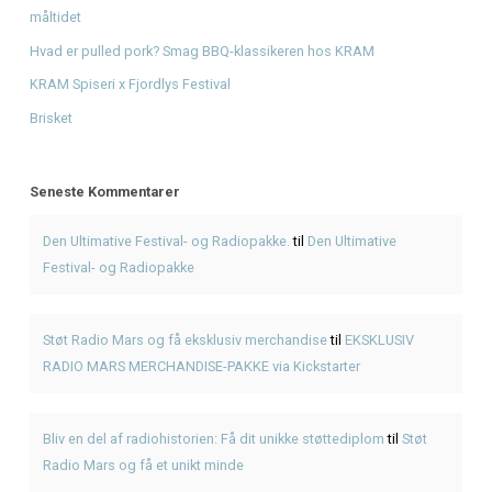
Støt Radio Mars og få eksklusiv merchandise
på
EKSKLUS
MARS MERCHANDISE-PAKKE via Kickstarter
Bliv en del af radiohistorien: Få dit unikke støttediplom
p
Mars og få et unikt minde
Giv musikken sin stemme tilbage - Støt Radio Mars' DAB-
Fra drøm til DAB: Hjælp Radio Mars med at gå i luften nati
Seneste Indlæg
Genbrugsfestival i Frederiksværk 2026 – oplevelser for he
American BBQ takeaway i Frederiksværk – sådan planlæg