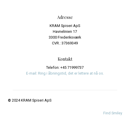
Kategorier
Events
Journalistik og iagttagelser
Uncategorized
Meta
Log ind
Indlægsfeed
Kommentarfeed
WordPress.org