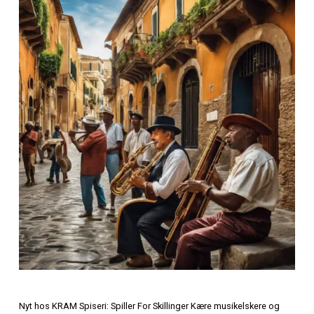
Olsen
In
Journalistik og iagttagelser
Spiller For Skillin