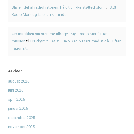
Seneste Indlæg
Genbrugsfestival i Frederiksværk 2026 – oplevelser for he
American BBQ takeaway i Frederiksværk – sådan planlæg
måltidet
Hvad er pulled pork? Smag BBQ-klassikeren hos KRAM
KRAM Spiseri x Fjordlys Festival
Brisket
Seneste Kommentarer