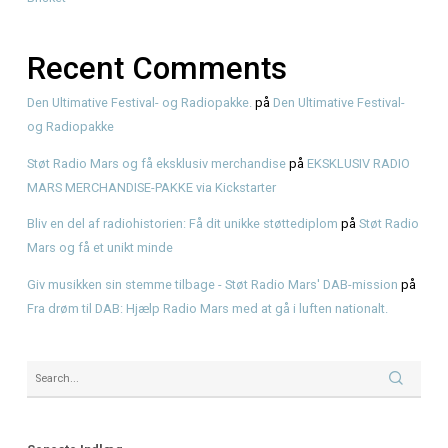
Søg
Recent Posts
Genbrugsfestival i Frederiksværk 2026 – oplevelser for he
American BBQ takeaway i Frederiksværk – sådan planlæg
måltidet
Hvad er pulled pork? Smag BBQ-klassikeren hos KRAM
KRAM Spiseri x Fjordlys Festival
Brisket