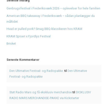
Recent Comments
Den Ultimative Festival- og Radiopakke.
på
Den Ultimative 
og Radiopakke
Støt Radio Mars og få eksklusiv merchandise
på
EKSKLUS
MARS MERCHANDISE-PAKKE via Kickstarter
Bliv en del af radiohistorien: Få dit unikke støttediplom
p
Mars og få et unikt minde
Giv musikken sin stemme tilbage - Støt Radio Mars' DAB-
Fra drøm til DAB: Hjælp Radio Mars med at gå i luften nati