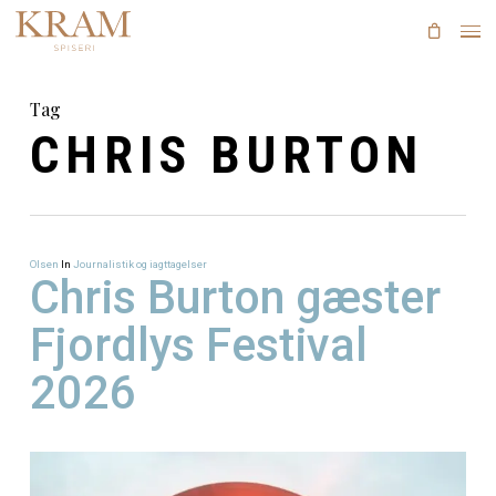
Skip
to
main
content
Tag
CHRIS BURTO
Olsen
In
Journalistik og iagttagelser
Chris Burton gæs
Fjordlys Festival
2026