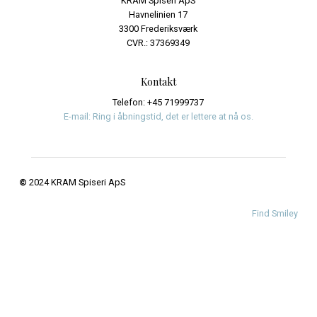
Journalistik og iagttagelser
Uncategorized
Meta
Log ind
Indlægsfeed
Kommentarfeed
WordPress.org