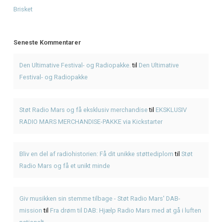
Giv musikken sin stemme tilbage - Støt Radio Mars' DAB-
Fra drøm til DAB: Hjælp Radio Mars med at gå i luften nati
Seneste Indlæg
Genbrugsfestival i Frederiksværk 2026 – oplevelser for he
American BBQ takeaway i Frederiksværk – sådan planlæg
måltidet
Hvad er pulled pork? Smag BBQ-klassikeren hos KRAM
KRAM Spiseri x Fjordlys Festival