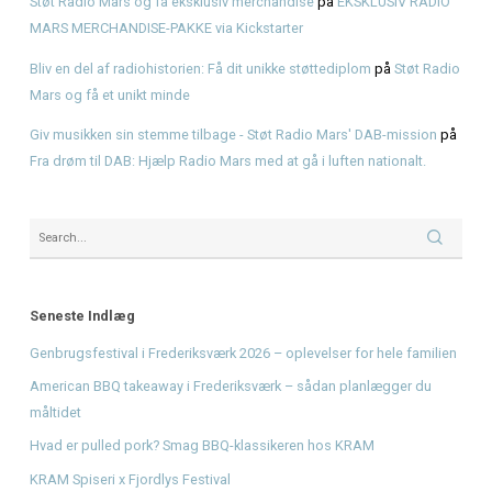
måltidet
Hvad er pulled pork? Smag BBQ-klassikeren hos KRAM
KRAM Spiseri x Fjordlys Festival
Brisket
Recent Comments
Den Ultimative Festival- og Radiopakke.
på
Den Ultimative 
og Radiopakke
Støt Radio Mars og få eksklusiv merchandise
på
EKSKLUS
MARS MERCHANDISE-PAKKE via Kickstarter
Bliv en del af radiohistorien: Få dit unikke støttediplom
p
Mars og få et unikt minde