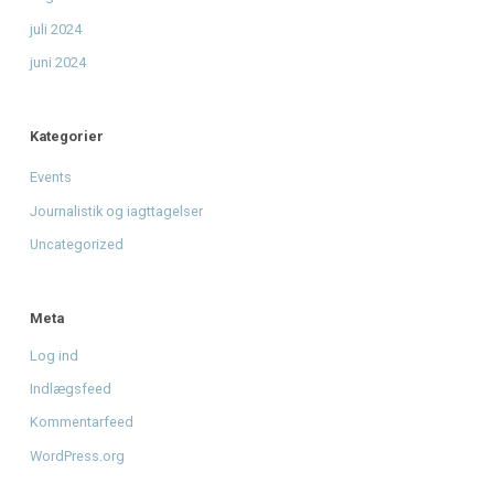
Giv musikken sin stemme tilbage - Støt Radio Mars' DAB
mission
til
Fra drøm til DAB: Hjælp Radio Mars med at gå
nationalt.
Arkiver
august 2026
juni 2026
april 2026
januar 2026
december 2025
november 2025