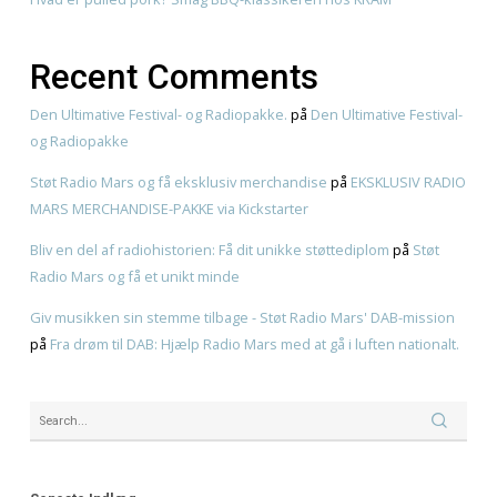
Recent Posts
American BBQ til selskaber i Frederiksværk – sådan pla
Første gang med American BBQ? En enkel guide hos K
Genbrugsfestival i Frederiksværk 2026 – oplevelser for
familien
American BBQ takeaway i Frederiksværk – sådan planl
måltidet
Hvad er pulled pork? Smag BBQ-klassikeren hos KRAM
Recent Comments