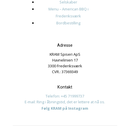
august 2024
juli 2024
juni 2024
Kategorier
Events
Journalistik og iagttagelser
Uncategorized
Meta
Log ind