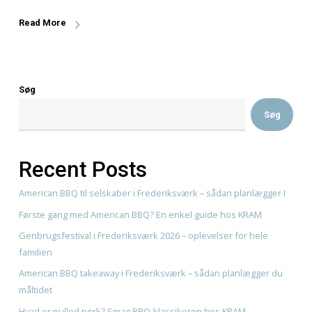
Cæsarsalat med Kylling En Tidløs Klassiker med KRAM’s 
Twist Kære gæster og salatelskere, Vi…
Read More
Søg