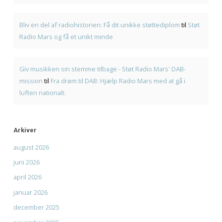
Seneste Indlæg
American BBQ til selskaber i Frederiksværk – sådan pla
Første gang med American BBQ? En enkel guide hos K
Genbrugsfestival i Frederiksværk 2026 – oplevelser for
familien
American BBQ takeaway i Frederiksværk – sådan planl
måltidet
Hvad er pulled pork? Smag BBQ-klassikeren hos KRAM
Seneste Kommentarer
Den Ultimative Festival- og Radiopakke.
til
Den Ultimat
Festival- og Radiopakke