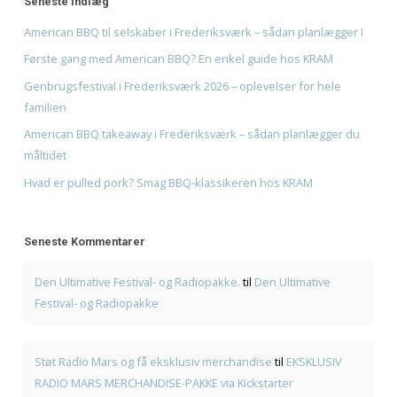
Den Ultimative Festival- og Radiopakke.
på
Den Ultimativ
og Radiopakke
Støt Radio Mars og få eksklusiv merchandise
på
EKSKLU
MARS MERCHANDISE-PAKKE via Kickstarter
Bliv en del af radiohistorien: Få dit unikke støttediplom
Radio Mars og få et unikt minde
Giv musikken sin stemme tilbage - Støt Radio Mars' DA
på
Fra drøm til DAB: Hjælp Radio Mars med at gå i luften 